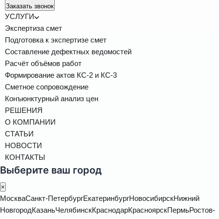
Заказать звонок
УСЛУГИ
Экспертиза смет
Подготовка к экспертизе смет
Составление дефектных ведомостей
Расчёт объёмов работ
Формирование актов КС-2 и КС-3
Сметное сопровождение
Конъюнктурный анализ цен
РЕШЕНИЯ
О КОМПАНИИ
СТАТЬИ
НОВОСТИ
КОНТАКТЫ
Выберите ваш город
×
Москва
Санкт-Петербург
Екатеринбург
Новосибирск
Нижний
Новгород
Казань
Челябинск
Краснодар
Красноярск
Пермь
Ростов-