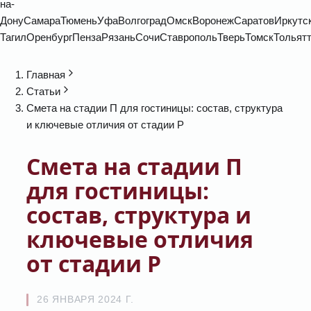
на-
Дону
Самара
Тюмень
Уфа
Волгоград
Омск
Воронеж
Саратов
Иркутс
Тагил
Оренбург
Пенза
Рязань
Сочи
Ставрополь
Тверь
Томск
Тольят
Главная
Статьи
Смета на стадии П для гостиницы: состав, структура
и ключевые отличия от стадии Р
Смета на стадии П
для гостиницы:
состав, структура и
ключевые отличия
от стадии Р
26 ЯНВАРЯ 2024 Г.